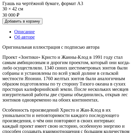
Гуашь на чертёжной бумаге, формат А3
30 × 42 см
30 000 ₽
Добавить в корзину
Описание
Об авторе
Оригинальная иллюстрация с подписью автора
Проект «Зонтики» Кристо и Жанны-Клод в 1991 году стал
самым амбициозным и дорогим проектом, который они когда-
либо осуществляли. 1340 синих шестиметровых зонтов были
собраны и установлены по всей узкой долине в сельской
местности Японии. 1760 желтых зонтов были аналогичным
образом подготовлены по ту сторону Тихого океана в сухих
просторах калифорнийской земли. После нескольких месяцев
изнурительной работы две страны объединились, открыв лес
зонтиков одновременно на обоих континентах.
Особенность произведений Христо и Жан-Клод в их
уникальности и неповторимости каждого последующего
произведения, о чём они повторяют в своих интервью:
каждый проект имеет свою историю, особенную энергию и
способен создавать взаимоотношения с большим количеством