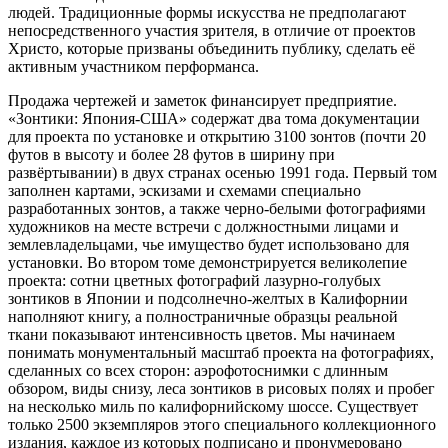
людей. Традиционные формы искусства не предполагают
непосредственного участия зрителя, в отличие от проектов
Христо, которые призваны объединить публику, сделать её
активным участником перформанса.
Продажа чертежей и заметок финансирует предприятие.
«Зонтики: Япония-США» содержат два тома документации
для проекта по установке и открытию 3100 зонтов (почти 20
футов в высоту и более 28 футов в ширину при
развёртывании) в двух странах осенью 1991 года. Первый том
заполнен картами, эскизами и схемами специально
разработанных зонтов, а также черно-белыми фотографиями
художников на месте встречи с должностными лицами и
землевладельцами, чье имущество будет использовано для
установки. Во втором томе демонстрируется великолепие
проекта: сотни цветных фотографий лазурно-голубых
зонтиков в Японии и подсолнечно-желтых в Калифорнии
наполняют книгу, а полностраничные образцы реальной
ткани показывают интенсивность цветов. Мы начинаем
понимать монументальный масштаб проекта на фотографиях,
сделанных со всех сторон: аэрофотоснимки с длинным
обзором, виды снизу, леса зонтиков в рисовых полях и пробег
на несколько миль по калифорнийскому шоссе. Существует
только 2500 экземпляров этого специального коллекционного
издания, каждое из которых подписано и пронумеровано