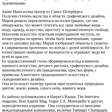
художниками.
Sainte Maria иллюстратор из Санкт-Петербурга.
Получив степень магистра в области графического дизайна,
Мария решила переключиться на иллюстрацию, где она
обнаружила, что может сочетать все свои любимые вещи –
моду, одежду, искусство, простоту и художественную свободу.
Наполняя искусство чувством первозданной чистоты, ее
иллюстрации не кричат, чтобы быть замеченными, однако
чем-то цепляют взгляд. Мария изображает объекты и сюжеты
в современном прочтении, но всегда с долей затейливости. Ее
иллюстрации свободны от вычурности и отражают моду во
всей ее красоте.
Ее художественный стиль сформировался под влиянием
наивного искусства, детского рисунка, графического дизайна,
минималистичного абстракционизма, простых форм, с
примесью Азиатского традиционного искусства и
скандинавского дизайна.
Она использует палитру красок приглушенных природных
цветов: земли, камня, серого неба, зимнего моря.
Ее работы публиковались в Harper's Bazaar, The Interview
magazine, Bon Appetit Mag, Vogue UA, Manrepeller и других
периодических изданиях. Она сотрудничала со многими
международными компаниями, включая Taittinger Champagne,